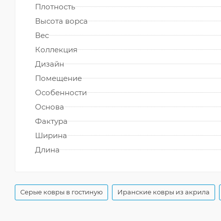
Плотность
Высота ворса
Вес
Коллекция
Дизайн
Помещение
Особенности
Основа
Фактура
Ширина
Длина
Серые ковры в гостиную
Иранские ковры из акрила