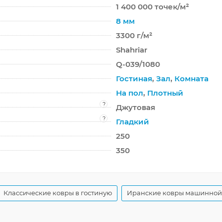
1 400 000 точек/м²
8 мм
3300 г/м²
Shahriar
Q-039/1080
Гостиная
,
Зал
,
Комната
На пол
,
Плотный
?
Джутовая
?
Гладкий
250
350
Классические ковры в гостиную
Иранские ковры машинной