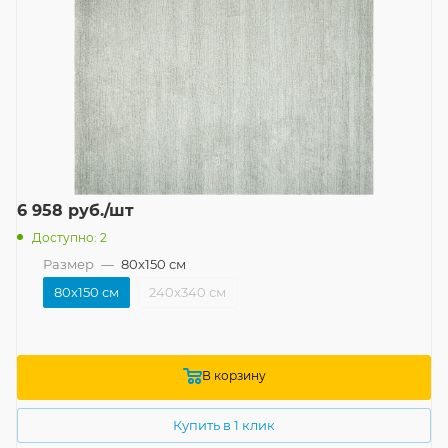
6 958
руб.
/шт
Доступно: 2
Размер
—
80x150 см
80x150 см
240x340 см
В корзину
Купить в 1 клик