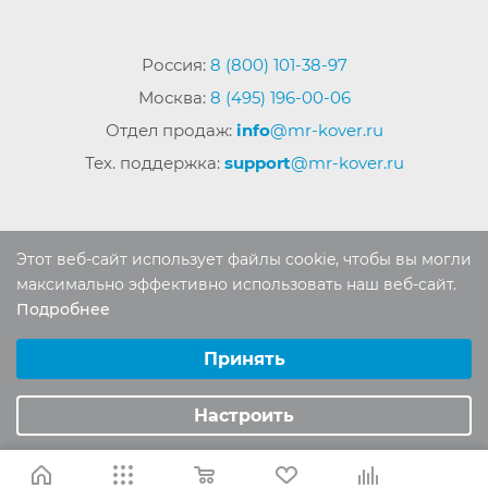
Россия:
8 (800) 101-38-97
Москва:
8 (495) 196-00-06
Отдел продаж:
info
@mr-kover.ru
Тех. поддержка:
support
@mr-kover.ru
2022-2026 © Интернет магазин
MR-KOVER.RU
Этот веб-сайт использует файлы cookie, чтобы вы могли
Авторские права защищены. Воспроизведение
максимально эффективно использовать наш веб-сайт.
материалов сайта без письменного разрешения
Подробнее
Выберите настройки cookie
запрещено.
Минимальные
Принять
Аналитические/Функциональные
Настроить