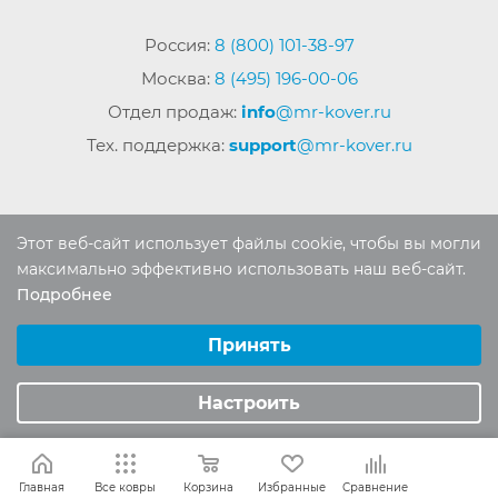
Россия:
8 (800) 101-38-97
Москва:
8 (495) 196-00-06
Отдел продаж:
info
@mr-kover.ru
Тех. поддержка:
support
@mr-kover.ru
2022-2026 © Интернет магазин
MR-KOVER.RU
Этот веб-сайт использует файлы cookie, чтобы вы могли
Авторские права защищены. Воспроизведение
максимально эффективно использовать наш веб-сайт.
материалов сайта без письменного разрешения
Подробнее
Выберите настройки cookie
запрещено.
Минимальные
Принять
Аналитические/Функциональные
Настроить
Главная
Все ковры
Корзина
Избранные
Сравнение