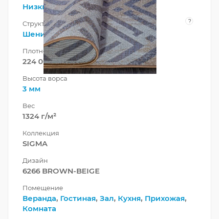
Низкий
?
Структура нити
Шенилл
Плотность
224 000 точек/м²
Высота ворса
3 мм
Вес
1324 г/м²
Коллекция
SIGMA
Дизайн
6266 BROWN-BEIGE
Помещение
Веранда
,
Гостиная
,
Зал
,
Кухня
,
Прихожая
,
Комната