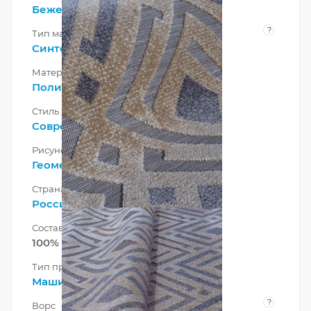
Бежевый
,
Коричневый
?
Тип материала
Синтетический
Материал
Полипропилен
Стиль
Современный
Рисунок
Геометрический
Страна
Россия
Состав ворса
100% Полипропилен
Тип производства
Машинный
?
Ворс