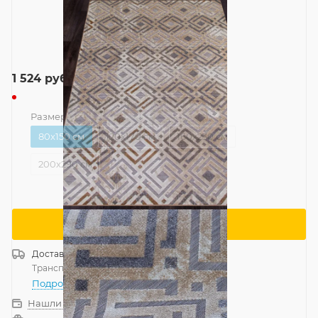
1 524
руб.
Размер
—
80x150 см
80x150 см
120x170 см
160x230 см
200x290 см
Сообщить о поступлении
Доставка
Россия
Транспортной компанией
—
бесплатно
Подробнее
Нашли дешевле?