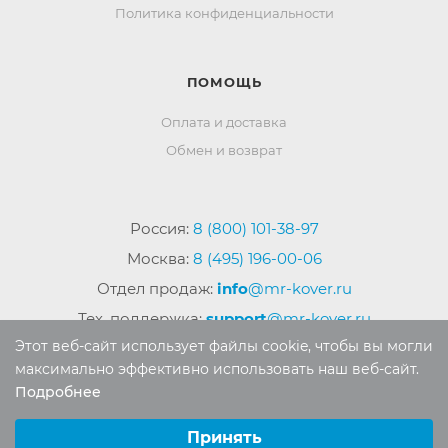
Политика конфиденциальности
ПОМОЩЬ
Оплата и доставка
Обмен и возврат
Россия:
8 (800) 101-38-97
Москва:
8 (495) 196-00-06
Отдел продаж:
info
@mr-kover.ru
Тех. поддержка:
support
@mr-kover.ru
Этот веб-сайт использует файлы cookie, чтобы вы могли
максимально эффективно использовать наш веб-сайт.
Подробнее
2022-2026 © Интернет магазин
MR-KOVER.RU
Выберите настройки cookie
Авторские права защищены. Воспроизведение
Минимальные
Принять