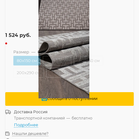
1 524
руб.
Размер
—
80x150 см
80x150 см
120x170 см
160x230 см
200x290 см
240x340 см
Сообщить о поступлении
Доставка
Россия
Транспортной компанией
—
бесплатно
Подробнее
Нашли дешевле?