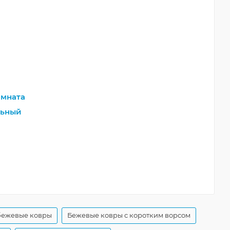
мната
льный
бежевые ковры
Бежевые ковры с коротким ворсом