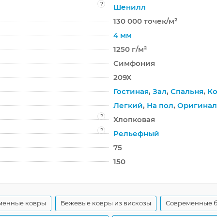
?
Шенилл
130 000 точек/м²
4 мм
1250 г/м²
Симфония
209X
Гостиная
,
Зал
,
Спальня
,
Ко
Легкий
,
На пол
,
Оригина
?
Хлопковая
?
Рельефный
75
150
менные ковры
Бежевые ковры из вискозы
Современные 