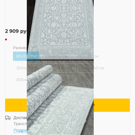
2 909
руб.
Размер
—
80x150 см
80x150 см
100x200 см
160x230 см
200x290 см
200x400 см
240x340 см
300x400 см
300x500 см
Сообщить о поступлении
Доставка
Россия
Транспортной компанией
—
бесплатно
Подробнее