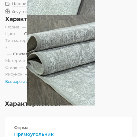
Нашли дешевле?
Хочу в подарок
Характеристики
Форма
—
Прямоугольник
Цвет
—
Серый
Тип материала
?
—
Синтетический
Материал
—
Полипропилен
Стиль
—
Восточный
Рисунок
—
Классический
Все характеристики
Характеристики
Форма
Прямоугольник