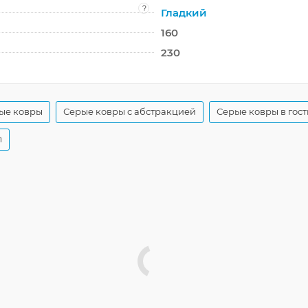
?
Гладкий
160
230
ые ковры
Серые ковры с абстракцией
Серые ковры в гос
л