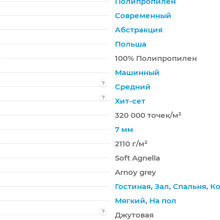
Полипропилен
Современный
Абстракция
Польша
100% Полипропилен
Машинный
?
Средний
?
Хит-сет
320 000 точек/м²
7 мм
2110 г/м²
Soft Agnella
Arnoy grey
Гостиная
,
Зал
,
Спальня
,
Ко
Мягкий
,
На пол
?
Джутовая