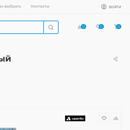
ак выбрать
Контакты
ВОЙТИ
0
0
0
ный