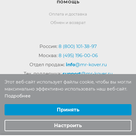
ПОМОЩЬ
Оплата и доставка
Обмен и возврат
Россия:
8 (800) 101-38-97
Москва:
8 (495) 196-00-06
Отдел продаж:
info
@mr-kover.ru
Тех. поддержка:
support
@mr-kover.ru
Этот веб-сайт использует файлы cookie, чтобы вы могли
максимально эффективно использовать наш веб-сайт.
Подробнее
2022-2026 © Интернет магазин
MR-KOVER.RU
Выберите настройки cookie
Авторские права защищены. Воспроизведение
Минимальные
Принять
материалов сайта без письменного разрешения
Аналитические/Функциональные
запрещено.
Настроить