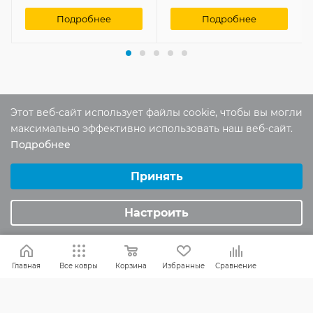
Подробнее
Подробнее
Отзывы
Этот веб-сайт использует файлы cookie, чтобы вы могли
максимально эффективно использовать наш веб-сайт.
Оставить отзыв
Подробнее
Выберите настройки cookie
Минимальные
Принять
Помогите другим пользователям с
Аналитические/Функциональные
выбором - будьте первым, кто поделится
Настроить
своим мнением об этом товаре
Главная
Все ковры
Корзина
Избранные
Сравнение