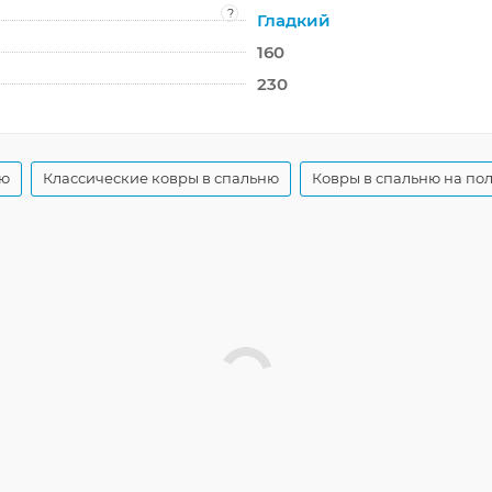
?
Гладкий
160
230
ую
Классические ковры в спальню
Ковры в спальню на по