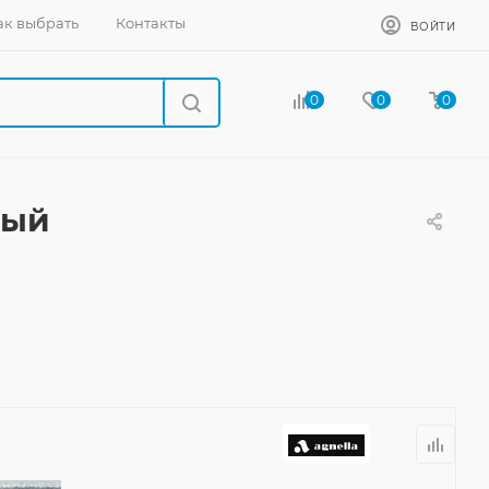
ак выбрать
Контакты
ВОЙТИ
0
0
0
ный