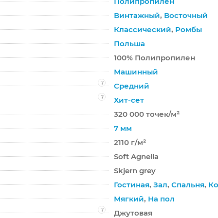
Полипропилен
Винтажный
,
Восточный
Классический
,
Ромбы
Польша
100% Полипропилен
Машинный
?
Средний
?
Хит-сет
320 000 точек/м²
7 мм
2110 г/м²
Soft Agnella
Skjern grey
Гостиная
,
Зал
,
Спальня
,
Ко
Мягкий
,
На пол
?
Джутовая