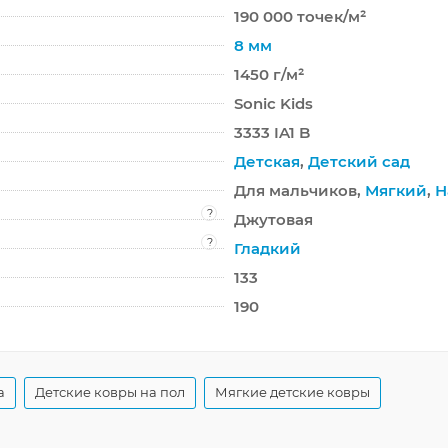
190 000 точек/м²
8 мм
1450 г/м²
Sonic Kids
3333 IA1 B
Детская
,
Детский сад
Для мальчиков,
Мягкий
,
Н
?
Джутовая
?
Гладкий
133
190
а
Детские ковры на пол
Мягкие детские ковры