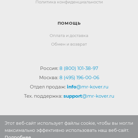
Политика конфиденциальности
ПОМОЩЬ
Оплата и доставка
Обмен и возврат
Россия:
8 (800) 101-38-97
Москва:
8 (495) 196-00-06
Отдел продаж:
info
@mr-kover.ru
Тех. поддержка:
support
@mr-kover.ru
2022-2026 © Интернет магазин
MR-KOVER.RU
Этот веб-сайт использует файлы cookie, чтобы вы могли
Авторские права защищены. Воспроизведение
максимально эффективно использовать наш веб-сайт.
материалов сайта без письменного разрешения
Подробнее