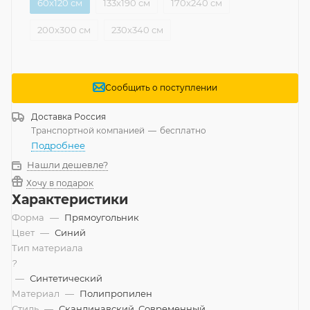
60x120 см
133x190 см
170x240 см
200x300 см
230x340 см
Сообщить о поступлении
Доставка
Россия
Транспортной компанией
—
бесплатно
Подробнее
Нашли дешевле?
Хочу в подарок
Характеристики
Форма
—
Прямоугольник
Цвет
—
Синий
Тип материала
?
—
Синтетический
Материал
—
Полипропилен
Стиль
—
Скандинавский, Современный