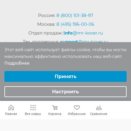
Россия:
8 (800) 101-38-97
Москва:
8 (495) 196-00-06
Отдел продаж:
info
@mr-kover.ru
Тех. поддержка:
support
@mr-kover.ru
Этот веб-сайт использует файлы cookie, чтобы вы могли
максимально эффективно использовать наш веб-сайт.
Подробнее
2022-2026 © Интернет магазин
MR-KOVER.RU
Выберите настройки cookie
Авторские права защищены. Воспроизведение
Минимальные
Принять
материалов сайта без письменного разрешения
Аналитические/Функциональные
запрещено.
Настроить
Главная
Все ковры
Корзина
Избранные
Сравнение