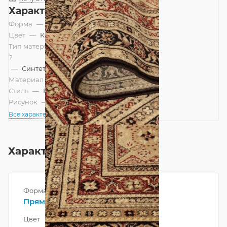
Характеристики
Форма
—
Прямоугольник
Цвет
—
Коричневый
Тип материала
?
—
Синтетический
Материал
—
Полипропилен
Стиль
—
Восточный
Рисунок
—
Классический
Все характеристики
Характеристики
Форма
Прямоугольник
Цвет