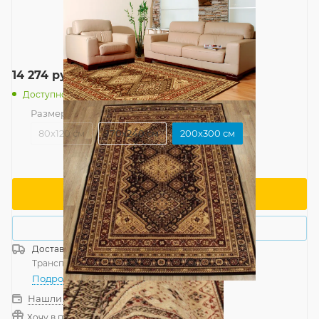
14 274
руб.
/шт
Доступно: 8
Размер
—
200x300 см
80x120 см
170x240 см
200x300 см
В корзину
Купить в 1 клик
Доставка
Россия
Транспортной компанией
—
бесплатно
Подробнее
Нашли дешевле?
Хочу в подарок