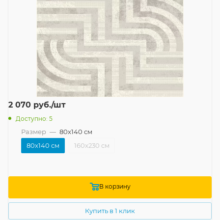
2 070
руб.
/шт
Доступно: 5
Размер
—
80x140 см
80x140 см
160x230 см
В корзину
Купить в 1 клик