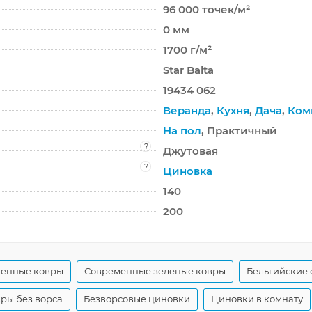
96 000 точек/м²
0 мм
1700 г/м²
Star Balta
19434 062
Веранда
,
Кухня
,
Дача
,
Ком
На пол
, Практичный
?
Джутовая
?
Циновка
140
200
менные ковры
Современные зеленые ковры
Бельгийские 
ры без ворса
Безворсовые циновки
Циновки в комнату