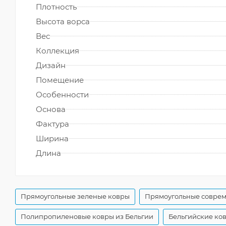
Плотность
Высота ворса
Вес
Коллекция
Дизайн
Помещение
Особенности
Основа
Фактура
Ширина
Длина
Прямоугольные зеленые ковры
Прямоугольные совре
Полипропиленовые ковры из Бельгии
Бельгийские ков