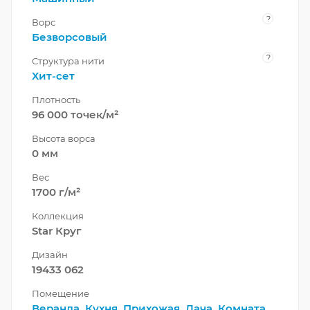
?
Ворс
Безворсовый
?
Структура нити
Хит-сет
Плотность
96 000 точек/м²
Высота ворса
0 мм
Вес
1700 г/м²
Коллекция
Star Круг
Дизайн
19433 062
Помещение
Веранда
,
Кухня
,
Прихожая
,
Дача
,
Комната