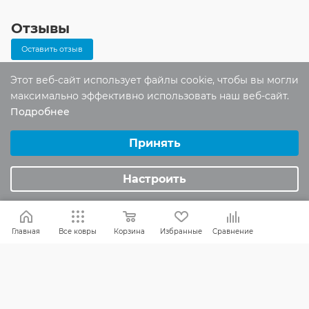
Отзывы
Оставить отзыв
Этот веб-сайт использует файлы cookie, чтобы вы могли
максимально эффективно использовать наш веб-сайт.
Помогите другим пользователям с
Подробнее
выбором - будьте первым, кто поделится
Выберите настройки cookie
своим мнением об этом товаре
Минимальные
Принять
Аналитические/Функциональные
Настроить
Главная
Все ковры
Корзина
Избранные
Сравнение
КАК ВЫБРАТЬ
БРЕНДЫ
СКИДКИ