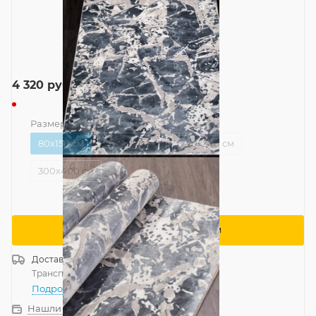
4 320
руб.
Размер
—
80x150 см
80x150 см
200x290 см
240x340 см
300x400 см
Сообщить о поступлении
Доставка
Россия
Транспортной компанией
—
бесплатно
Подробнее
Нашли дешевле?