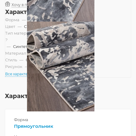
Хочу в подарок
Характеристики
Форма
—
Прямоугольник
Цвет
—
Синий, Яркий
Тип материала
?
—
Синтетический
Материал
—
Полиэстер
Стиль
—
Современный
Рисунок
—
Абстракция
Все характеристики
Характеристики
Форма
Прямоугольник