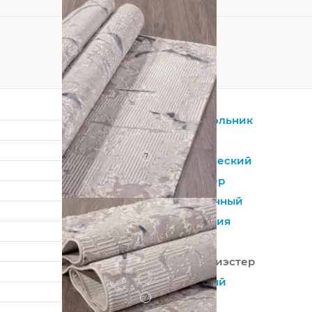
Прямоугольник
Серый
?
Синтетический
Полиэстер
Современный
Абстракция
Турция
100% Полиэстер
Машинный
?
Средний