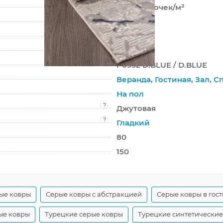
588 000 точек/м²
10 мм
2200 г/м²
Star
P0992 D.BLUE / D.BLUE
Веранда
,
Гостиная
,
Зал
,
С
На пол
?
Джутовая
?
Гладкий
80
150
ые ковры
Серые ковры с абстракцией
Серые ковры в гос
ые ковры
Турецкие серые ковры
Турецкие синтетические