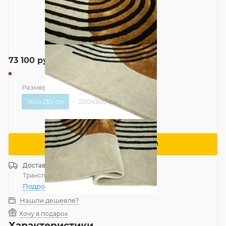
73 100
руб.
Размер
—
160x230 см
160x230 см
200x300 см
Сообщить о поступлении
Доставка
Россия
Транспортной компанией
—
бесплатно
Подробнее
Нашли дешевле?
Хочу в подарок
Характеристики