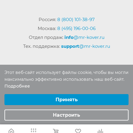
Россия:
8 (800) 101-38-97
Москва:
8 (495) 196-00-06
Отдел продаж:
info
@mr-kover.ru
Тех. поддержка:
support
@mr-kover.ru
2022-2026 © Интернет магазин
MR-KOVER.RU
Этот веб-сайт использует файлы cookie, чтобы вы могли
Авторские права защищены. Воспроизведение
максимально эффективно использовать наш веб-сайт.
материалов сайта без письменного разрешения
Подробнее
Выберите настройки cookie
запрещено.
Минимальные
Принять
Аналитические/Функциональные
Настроить