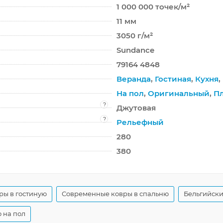
1 000 000 точек/м²
11 мм
3050 г/м²
Sundance
79164 4848
Веранда
,
Гостиная
,
Кухня
,
На пол
,
Оригинальный
,
П
?
Джутовая
?
Рельефный
280
380
ры в гостиную
Современные ковры в спальню
Бельгийски
 на пол