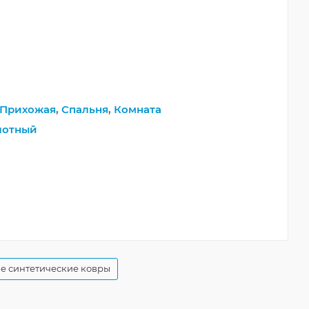
Прихожая
,
Спальня
,
Комната
лотный
е синтетические ковры