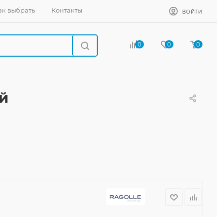
ак выбрать
Контакты
ВОЙТИ
0
0
0
ый