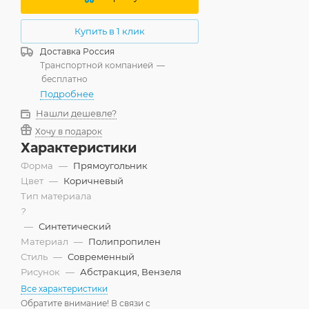
Купить в 1 клик
Доставка
Россия
Транспортной компанией
—
бесплатно
Подробнее
Нашли дешевле?
Хочу в подарок
Характеристики
Форма
—
Прямоугольник
Цвет
—
Коричневый
Тип материала
?
—
Синтетический
Материал
—
Полипропилен
Стиль
—
Современный
Рисунок
—
Абстракция, Вензеля
Все характеристики
Обратите внимание! В связи с