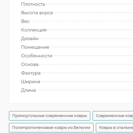
Плотность
Высота ворса
Вес
Коллекция
Дизайн
Помещение
Особенности
Основа
Фактура
Ширина
Длина
Прямоугольные современные ковры
Современные ков
Полипропиленовые ковры из Бельгии
Ковры в спальню