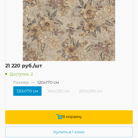
21 220
руб.
/шт
Доступно: 2
Размер
—
120x170 см
120x170 см
160x230 см
200x290 см
В корзину
Купить в 1 клик