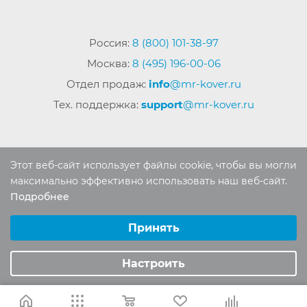
Россия:
8 (800) 101-38-97
Москва:
8 (495) 196-00-06
Отдел продаж:
info
@mr-kover.ru
Тех. поддержка:
support
@mr-kover.ru
2022-2026 © Интернет магазин
MR-KOVER.RU
Этот веб-сайт использует файлы cookie, чтобы вы могли
Авторские права защищены. Воспроизведение
максимально эффективно использовать наш веб-сайт.
материалов сайта без письменного разрешения
Подробнее
Выберите настройки cookie
запрещено.
Минимальные
Принять
Аналитические/Функциональные
Настроить