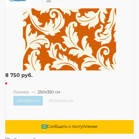
8 750
руб.
Размер
—
250x350 см
250x350 см
300x400 см
Сообщить о поступлении