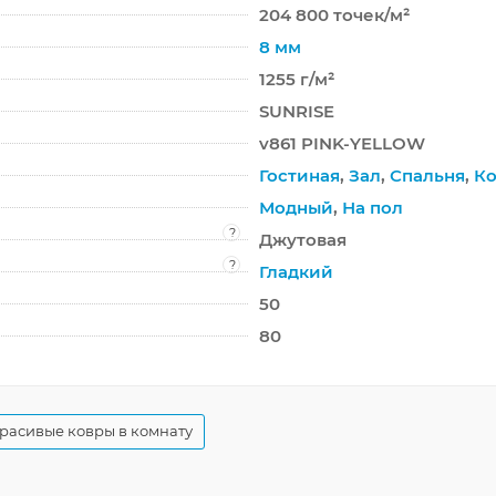
204 800 точек/м²
8 мм
1255 г/м²
SUNRISE
v861 PINK-YELLOW
Гостиная
,
Зал
,
Спальня
,
Ко
Модный
,
На пол
?
Джутовая
?
Гладкий
50
80
расивые ковры в комнату