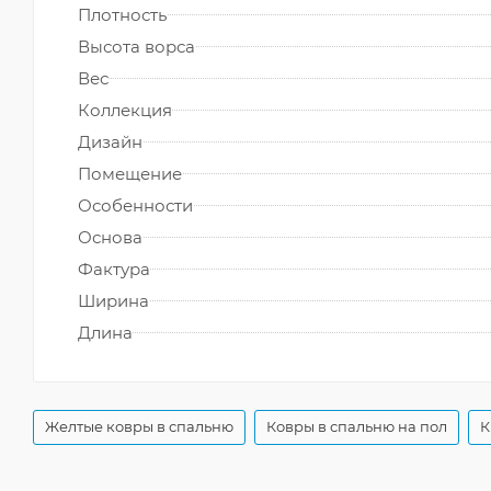
Плотность
Высота ворса
Вес
Коллекция
Дизайн
Помещение
Особенности
Основа
Фактура
Ширина
Длина
Желтые ковры в спальню
Ковры в спальню на пол
К