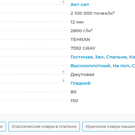
?
Хит-сет
2 100 000 точек/м²
12 мм
2600 г/м²
TEHRAN
7592 GRAY
Гостиная
,
Зал
,
Спальня
,
Ко
Высокоплотный
,
На пол
,
С
?
Джутовая
?
Гладкий
80
150
ую
Классические ковры в спальню
Иранские ковры машин