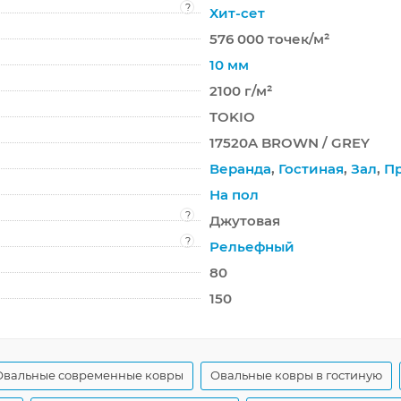
?
Хит-сет
576 000 точек/м²
10 мм
2100 г/м²
TOKIO
17520A BROWN / GREY
Веранда
,
Гостиная
,
Зал
,
П
На пол
?
Джутовая
?
Рельефный
80
150
Овальные современные ковры
Овальные ковры в гостиную