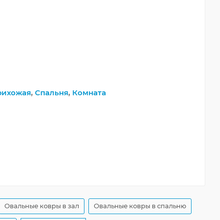
рихожая
,
Спальня
,
Комната
Овальные ковры в зал
Овальные ковры в спальню