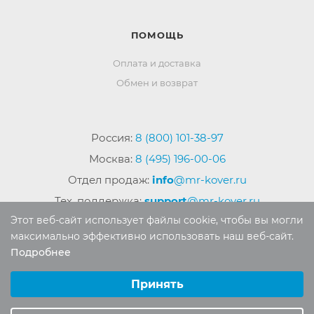
ПОМОЩЬ
Оплата и доставка
Обмен и возврат
Россия:
8 (800) 101-38-97
Москва:
8 (495) 196-00-06
Отдел продаж:
info
@mr-kover.ru
Тех. поддержка:
support
@mr-kover.ru
Этот веб-сайт использует файлы cookie, чтобы вы могли
максимально эффективно использовать наш веб-сайт.
Подробнее
2022-2026 © Интернет магазин
MR-KOVER.RU
Выберите настройки cookie
Авторские права защищены. Воспроизведение
Минимальные
Принять
материалов сайта без письменного разрешения
Аналитические/Функциональные
запрещено.