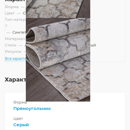
Форма
—
Прямоугольник
Цвет
—
Серый
Тип материала
?
—
Синтетический, Смешанный
Материал
—
Полипропилен
Стиль
—
Ар-деко, Винтажный, Современный
Рисунок
—
Современный
Все характеристики
Характеристики
Форма
Прямоугольник
Цвет
Серый