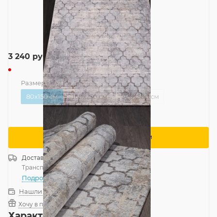
3 240
руб.
Размер
—
80x150 см
80x150 см
160x230 см
300x500 см
Сообщить о поступлении
Доставка
Россия
Транспортной компанией
—
бесплатно
Подробнее
Нашли дешевле?
Хочу в подарок
Характеристики