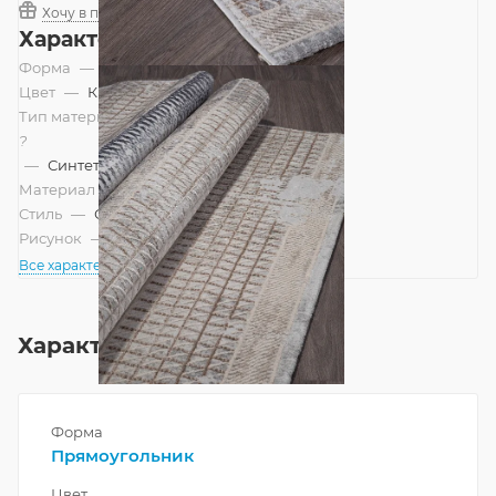
Хочу в подарок
Характеристики
Форма
—
Прямоугольник
Цвет
—
Кремовый, Серый
Тип материала
?
—
Синтетический, Смешанный
Материал
—
Полипропилен
Стиль
—
Современный
Рисунок
—
Абстракция, Полоски
Все характеристики
Характеристики
Форма
Прямоугольник
Цвет