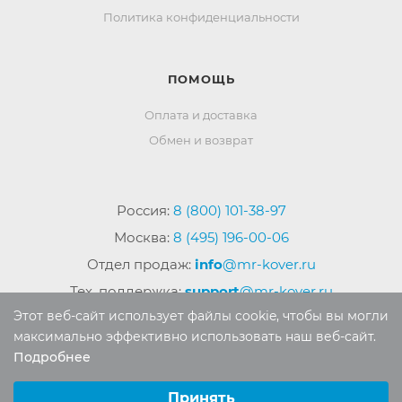
Политика конфиденциальности
ПОМОЩЬ
Оплата и доставка
Обмен и возврат
Россия:
8 (800) 101-38-97
Москва:
8 (495) 196-00-06
Отдел продаж:
info
@mr-kover.ru
Тех. поддержка:
support
@mr-kover.ru
Этот веб-сайт использует файлы cookie, чтобы вы могли
максимально эффективно использовать наш веб-сайт.
Подробнее
2022-2026 © Интернет магазин
MR-KOVER.RU
Выберите настройки cookie
Авторские права защищены. Воспроизведение
Минимальные
Принять