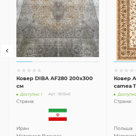
Ковер DIBA AF280 200x300
Ковер A
см
camea 
Арт.: 180646
Доступно: 1
Доступно:
Страна:
Страна:
Иран
Польша
Материал:
Вискоза
Материа