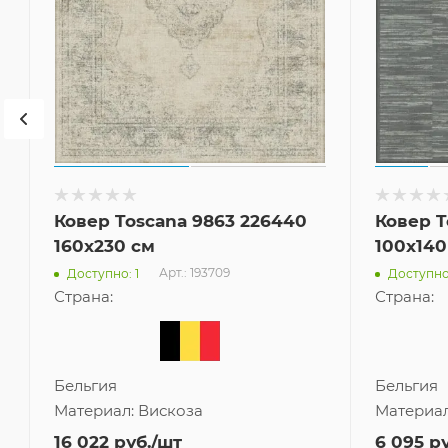
Ковер Toscana 9863 226440
Ковер T
160x230 см
100x140
Арт.: 193709
Доступно: 1
Доступно:
Страна:
Страна:
Бельгия
Бельгия
Материал:
Вискоза
Материа
16 022
руб.
/шт
6 095
ру