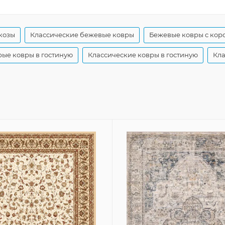
козы
Классические бежевые ковры
Бежевые ковры с кор
рые ковры в гостиную
Классические ковры в гостиную
Кла