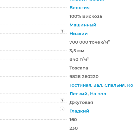
Бельгия
100% Вискоза
Машинный
?
Низкий
700 000 точек/м²
3,5 мм
840 г/м²
Toscana
9828 260220
Гостиная
,
Зал
,
Спальня
,
Ко
Легкий
,
На пол
?
Джутовая
?
Гладкий
160
230