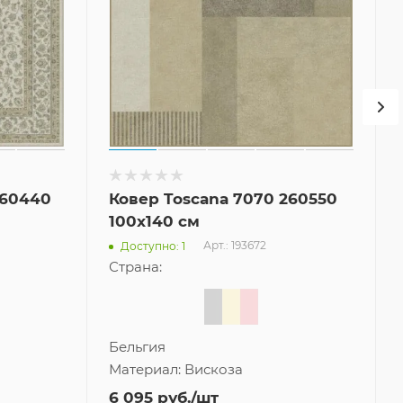
260440
Ковер Toscana 7070 260550
100x140 см
Арт.: 193672
Доступно: 1
Страна:
Бельгия
Материал:
Вискоза
6 095
руб.
/шт