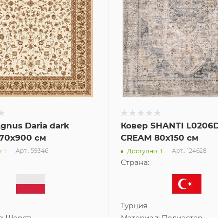
gnus Daria dark
Ковер SHANTI L0206
170x900 см
CREAM 80x150 см
Арт.: 59346
Арт.: 124628
 1
Доступно: 1
Страна:
Турция
л:
Шерсть
Материал:
Полиэстер