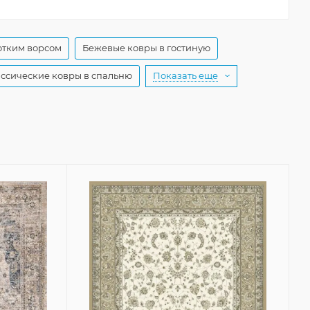
отким ворсом
Бежевые ковры в гостиную
ссические ковры в спальню
Показать еще