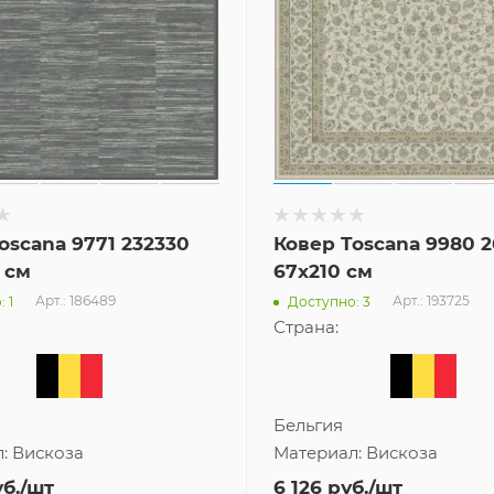
oscana 9771 232330
Ковер Toscana 9980 
 см
67x210 см
Арт.: 186489
Арт.: 193725
 1
Доступно: 3
Страна:
Бельгия
л:
Вискоза
Материал:
Вискоза
б.
/шт
6 126
руб.
/шт