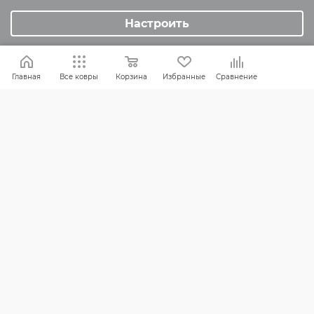
Аналитические/Функциональные
ИНФОРМАЦИЯ
Настроить
Вопросы и ответы
Реквизиты
Главная
Все ковры
Корзина
Избранные
Сравнение
Политика конфиденциальности
ПОМОЩЬ
Оплата и доставка
Обмен и возврат
Россия:
8 (800) 101-38-97
Москва:
8 (495) 196-00-06
Отдел продаж:
info
@mr-kover.ru
Тех. поддержка:
support
@mr-kover.ru