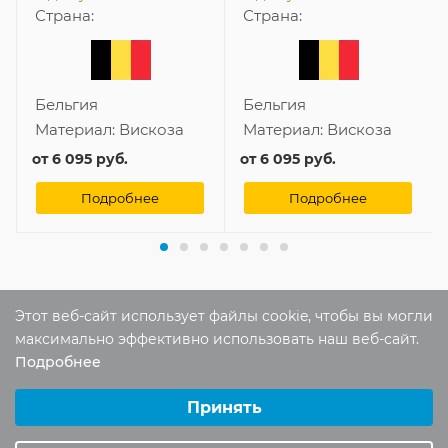
Страна:
Страна:
Бельгия
Бельгия
Материал:
Вискоза
Материал:
Вискоза
от
6 095 руб.
от
6 095 руб.
Подробнее
Подробнее
Этот веб-сайт использует файлы cookie, чтобы вы могли
Отзывы
максимально эффективно использовать наш веб-сайт.
Оставить отзыв
Подробнее
Выберите настройки cookie
Минимальные
Принять
Помогите другим пользователям с
Аналитические/Функциональные