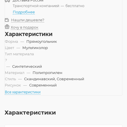
Доставка
Россия
Транспортной компанией
—
бесплатно
Подробнее
Нашли дешевле?
Хочу в подарок
Характеристики
Форма
—
Прямоугольник
Цвет
—
Мультиколор
Тип материала
?
—
Синтетический
Материал
—
Полипропилен
Стиль
—
Скандинавский, Современный
Рисунок
—
Современный
Все характеристики
Характеристики