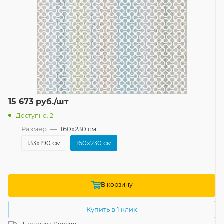
15 673
руб.
/шт
Доступно: 2
Размер
—
160x230 см
133x190 см
160x230 см
В корзину
Купить в 1 клик