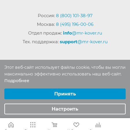
Россия:
8 (800) 101-38-97
Москва:
8 (495) 196-00-06
Отдел продаж:
info
@mr-kover.ru
Тех. поддержка:
support
@mr-kover.ru
2022-2026 © Интернет магазин
MR-KOVER.RU
Этот веб-сайт использует файлы cookie, чтобы вы могли
Авторские права защищены. Воспроизведение
максимально эффективно использовать наш веб-сайт.
материалов сайта без письменного разрешения
Подробнее
Выберите настройки cookie
запрещено.
Минимальные
Принять
Аналитические/Функциональные
Настроить