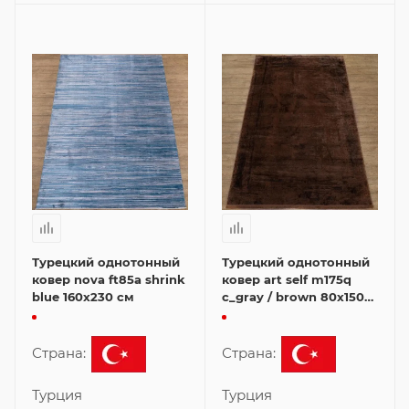
Турецкий однотонный
Турецкий однотонный
ковер nova ft85a shrink
ковер art self m175q
blue 160x230 см
c_gray / brown 80x150
см
Страна:
Страна:
Турция
Турция