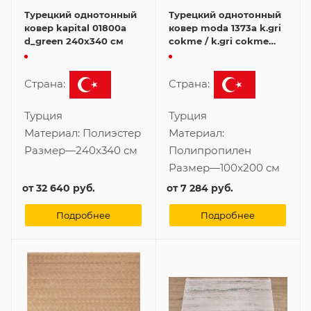
Турецкий однотонный
Турецкий однотонный
ковер kapital 01800a
ковер moda 1373a k.gri
d_green 240x340 см
cokme / k.gri cokme
100x200 см
Страна:
Страна:
Турция
Турция
Материал:
Полиэстер
Материал:
Размер
—
240x340 см
Полипропилен
Размер
—
100x200 см
от
32 640 руб.
от
7 284 руб.
Подробнее
Подробнее