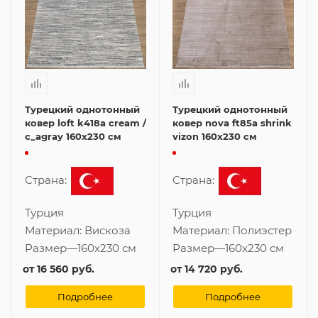
Турецкий однотонный
Турецкий однотонный
ковер loft k418a cream /
ковер nova ft85a shrink
c_agray 160x230 см
vizon 160x230 см
Страна:
Страна:
Турция
Турция
Материал:
Вискоза
Материал:
Полиэстер
Размер
—
160x230 см
Размер
—
160x230 см
от
16 560 руб.
от
14 720 руб.
Подробнее
Подробнее