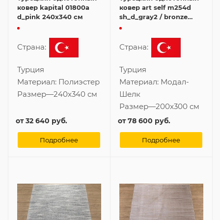
ковер kapital 01800a
ковер art self m254d
d_pink 240x340 см
sh_d_gray2 / bronze
200x300 см
Страна:
Страна:
Турция
Турция
Материал:
Полиэстер
Материал:
Модал-
Размер
—
240x340 см
Шелк
Размер
—
200x300 см
от
32 640 руб.
от
78 600 руб.
Подробнее
Подробнее