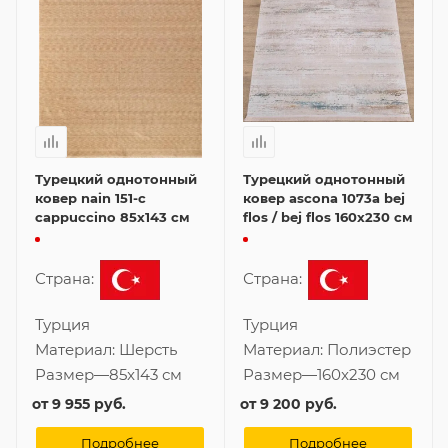
Турецкий однотонный
Турецкий однотонный
ковер nain 151-c
ковер ascona 1073a bej
cappuccino 85x143 см
flos / bej flos 160x230 см
Страна:
Страна:
Турция
Турция
Материал:
Шерсть
Материал:
Полиэстер
Размер
—
85x143 см
Размер
—
160x230 см
от
9 955 руб.
от
9 200 руб.
Подробнее
Подробнее