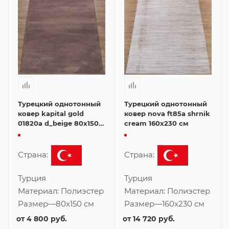
Турецкий однотонный
Турецкий однотонный
ковер kapital gold
ковер nova ft85a shrnik
01820a d_beige 80x150
cream 160x230 см
см
Страна:
Страна:
Турция
Турция
Материал:
Полиэстер
Материал:
Полиэстер
Размер
—
80x150 см
Размер
—
160x230 см
от
4 800 руб.
от
14 720 руб.