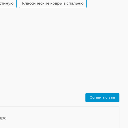
остиную
Классические ковры в спальню
Оставить отзыв
аре