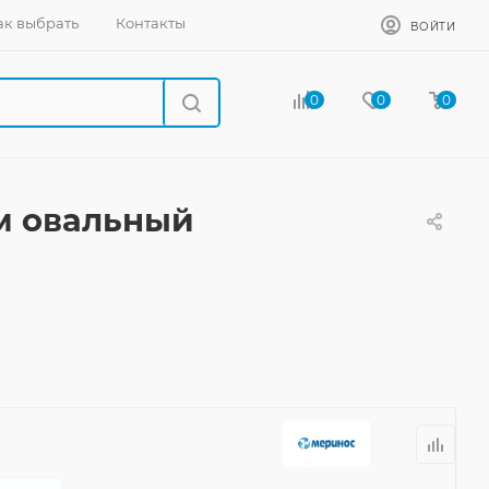
ак выбрать
Контакты
ВОЙТИ
0
0
0
м овальный