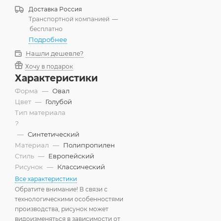
250x400 см
Доставка
Россия
Транспортной компанией
—
250x500 см
бесплатно
Подробнее
300x400 см
Нашли дешевле?
300x500 см
Хочу в подарок
Характеристики
Форма
—
Овал
Цвет
—
Голубой
Тип материала
?
—
Синтетический
Материал
—
Полипропилен
Стиль
—
Европейский
Рисунок
—
Классический
Все характеристики
Обратите внимание! В связи с
технологическими особенностями
производства, рисунок может
видоизменяться в зависимости от