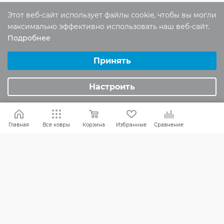
Этот веб-сайт использует файлы cookie, чтобы вы могли
максимально эффективно использовать наш веб-сайт.
Отзывы
Подробнее
Оставить отзыв
Выберите настройки cookie
Минимальные
Принять
Аналитические/Функциональные
Помогите другим пользователям с
Настроить
выбором - будьте первым, кто поделится
своим мнением об этом товаре
Главная
Все ковры
Корзина
Избранные
Сравнение
КАК ВЫБРАТЬ
БРЕНДЫ
СКИДКИ