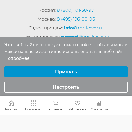
Россия:
8 (800) 101-38-97
Москва:
8 (495) 196-00-06
Отдел продаж:
info
@mr-kover.ru
Тех. поддержка:
support
@mr-kover.ru
Этот веб-сайт использует файлы cookie, чтобы вы могли
максимально эффективно использовать наш веб-сайт.
Подробнее
2022-2026 © Интернет магазин
MR-KOVER.RU
Выберите настройки cookie
Авторские права защищены. Воспроизведение
Минимальные
Принять
материалов сайта без письменного разрешения
Аналитические/Функциональные
запрещено.
Настроить
Главная
Все ковры
Корзина
Избранные
Сравнение