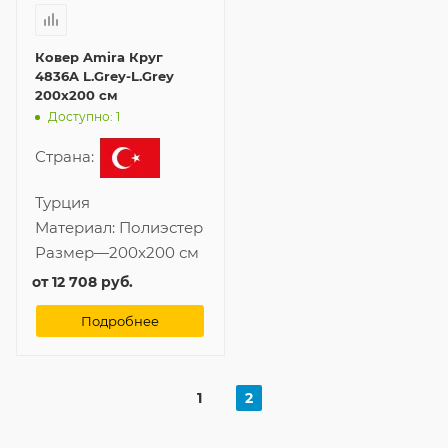
Ковер Amira Круг
4836A L.Grey-L.Grey
200x200 см
Доступно: 1
Страна:
Турция
Материал:
Полиэстер
Размер
—
200x200 см
от
12 708 руб.
Подробнее
1
2