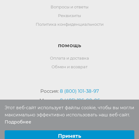
Вопросы и ответы
Реквизиты
Политика конфиденциальности
ПОМОЩЬ
Оплата и доставка
Обмен и возврат
Россия:
8 (800) 101-38-97
Москва:
8 (495) 196-00-06
Этот веб-сайт использует файлы cookie, чтобы вы могли
Отдел продаж:
info
@mr-kover.ru
максимально эффективно использовать наш веб-сайт.
Тех. поддержка:
support
@mr-kover.ru
Подробнее
Выберите настройки cookie
Минимальные
Принять