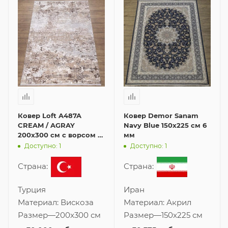
Ковер Loft A487A
Ковер Demor Sanam
CREAM / AGRAY
Navy Blue 150x225 см 6
200x300 см с ворсом 6
мм
мм
Доступно: 1
Доступно: 1
Страна:
Страна:
Турция
Иран
Материал:
Вискоза
Материал:
Акрил
Размер
—
200x300 см
Размер
—
150x225 см