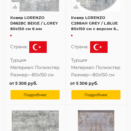
Ковер LORENZO
Ковер LORENZO
D662BC BEIGE / L.GREY
C288AH GREY / L.BLUE
80x150 см 6 мм
80x150 см с ворсом 6
мм
Страна:
Страна:
Турция
Турция
Материал:
Полиэстер
Материал:
Полиэстер
Размер
—
80x150 см
Размер
—
80x150 см
от
5 306 руб.
от
5 306 руб.
Подробнее
Подробнее