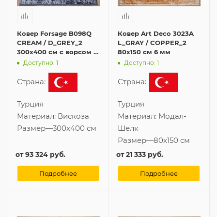
Ковер Forsage B098Q
Ковер Art Deco 3023A
CREAM / D_GREY_2
L_GRAY / COPPER_2
300x400 см с ворсом 6
80x150 см 6 мм
мм
Доступно: 1
Доступно: 1
Страна:
Страна:
Турция
Турция
Материал:
Вискоза
Материал:
Модал-
Размер
—
300x400 см
Шелк
Размер
—
80x150 см
от
93 324 руб.
от
21 333 руб.
Подробнее
Подробнее