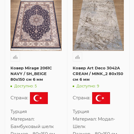
Ковер Mirage 2061C
Ковер Art Deco 3042A
NAVY / SH_BEIGE
CREAM / MINK_2 80x150
80x150 см 6 мм
см 6 мм
Доступно: 5
Доступно: 9
Страна:
Страна:
Турция
Турция
Материал:
Материал:
Модал-
Бамбуковый шелк
Шелк
Размер
—
80x150 см
Размер
—
80x150 см