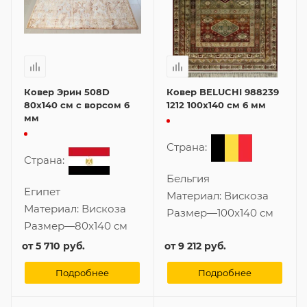
Ковер Эрин 508D
Ковер BELUCHI 988239
80x140 см с ворсом 6
1212 100x140 см 6 мм
мм
Страна:
Страна:
Бельгия
Египет
Материал:
Вискоза
Материал:
Вискоза
Размер
—
100x140 см
Размер
—
80x140 см
от
5 710 руб.
от
9 212 руб.
Подробнее
Подробнее