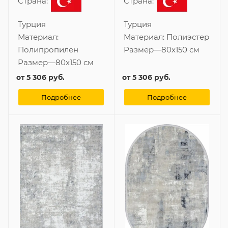
Страна:
Страна:
Турция
Турция
Материал:
Материал:
Полиэстер
Полипропилен
Размер
—
80x150 см
Размер
—
80x150 см
от
5 306 руб.
от
5 306 руб.
Подробнее
Подробнее