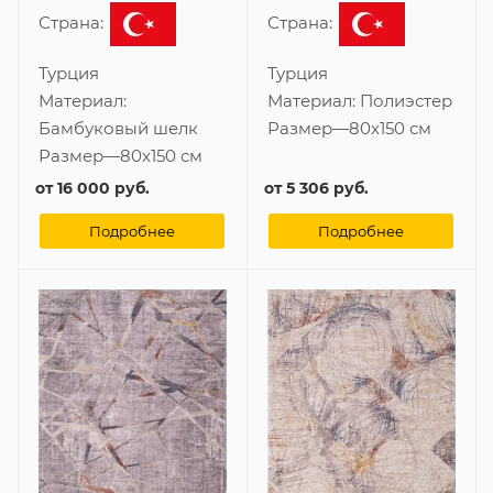
Страна:
Страна:
Турция
Турция
Материал:
Материал:
Полиэстер
Бамбуковый шелк
Размер
—
80x150 см
Размер
—
80x150 см
от
16 000 руб.
от
5 306 руб.
Подробнее
Подробнее