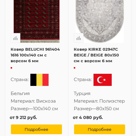
Ковер BELUCHI 961404
Ковер KIRKE 02947C
1616 100x140 см с
BEIGE / BEIGE 80x150
ворсом 6 мм
см с ворсом 6 мм
Страна:
Страна:
Бельгия
Турция
Материал:
Вискоза
Материал:
Полиэстер
Размер
—
100x140 см
Размер
—
80x150 см
от
9 212 руб.
от
4 080 руб.
Подробнее
Подробнее