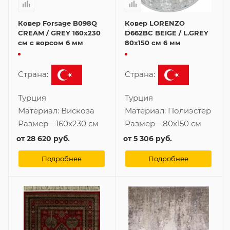
Ковер Forsage B098Q
Ковер LORENZO
CREAM / GREY 160x230
D662BC BEIGE / L.GREY
см с ворсом 6 мм
80x150 см 6 мм
Страна:
Страна:
Турция
Турция
Материал:
Вискоза
Материал:
Полиэстер
Размер
—
160x230 см
Размер
—
80x150 см
от
28 620 руб.
от
5 306 руб.
Подробнее
Подробнее