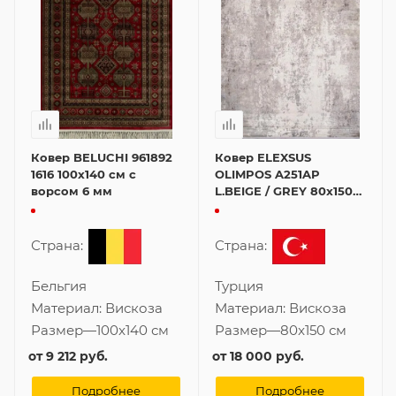
Ковер BELUCHI 961892
Ковер ELEXSUS
1616 100x140 см с
OLIMPOS A251AP
ворсом 6 мм
L.BEIGE / GREY 80x150
см с ворсом 6 мм
Страна:
Страна:
Бельгия
Турция
Материал:
Вискоза
Материал:
Вискоза
Размер
—
100x140 см
Размер
—
80x150 см
от
9 212 руб.
от
18 000 руб.
Подробнее
Подробнее