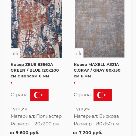
Ковер ZEUS B3562A
Ковер MAXELL A321A
GREEN / BLUE 120x200
C.GRAY / GRAY 80x150
см с ворсом 6 мм
см 6 мм
Страна:
Страна:
Турция
Турция
Материал:
Полиэстер
Материал:
Вискоза
Размер
—
120x200 см
Размер
—
80x150 см
от
9 600 руб.
от
7 200 руб.