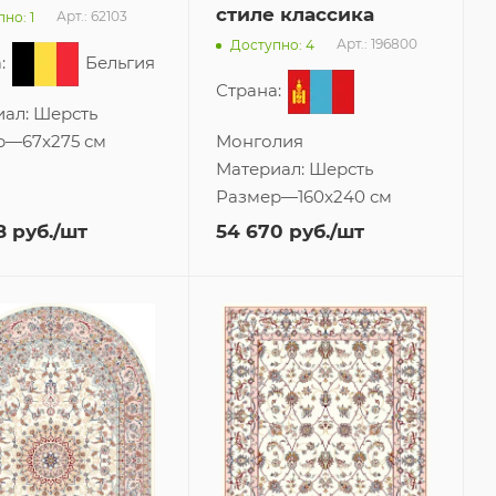
стиле классика
Арт.: 62103
но: 1
Арт.: 196800
Доступно: 4
:
Бельгия
Страна:
иал:
Шерсть
р
—
67x275 см
Монголия
Материал:
Шерсть
Размер
—
160x240 см
8
руб.
/шт
54 670
руб.
/шт