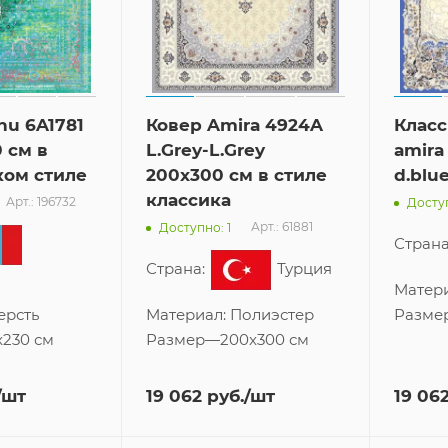
nu 6A1781
Ковер Amira 4924A
Класс
0 см в
L.Grey-L.Grey
amira
ком стиле
200x300 см в стиле
d.blu
классика
Арт.: 196732
Досту
Арт.: 61881
Доступно: 1
Страна
Страна:
Турция
Матер
ерсть
Материал:
Полиэстер
Разме
x230 см
Размер
—
200x300 см
/шт
19 062
руб.
/шт
19 06