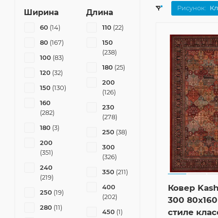
Рисунок:
Кл
Ширина
Длина
60
(14)
110
(22)
80
(167)
150
(238)
100
(83)
180
(25)
120
(32)
200
150
(130)
(126)
160
230
(282)
(278)
180
(3)
250
(38)
200
300
(351)
(326)
240
350
(211)
(219)
400
Ковер Kash
250
(19)
(202)
300 80x160
280
(11)
стиле клас
450
(1)