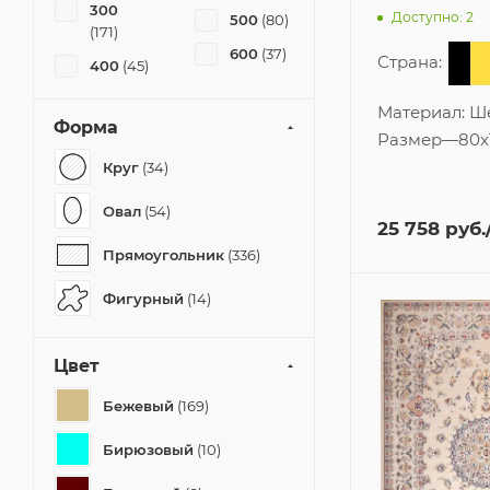
300
Доступно: 2
500
(80)
(171)
600
(37)
Страна:
400
(45)
Материал:
Ш
Форма
Размер
—
80x
Круг
(34)
Овал
(54)
25 758
руб.
Прямоугольник
(336)
Фигурный
(14)
Цвет
Бежевый
(169)
Бирюзовый
(10)