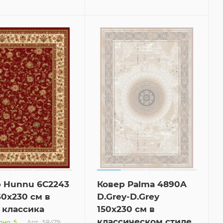
 Hunnu 6C2243
Ковер Palma 4890A
60x230 см в
D.Grey-D.Grey
 классика
150x230 см в
классическом стиле
Арт.: 58479
но: 5