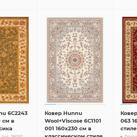
nu 6C2243
Ковер Hunnu
Ковер
0 см в
Wool+Viscose 6C1101
063 1
сика
001 160x230 см в
стиле
классическом стиле
Арт.: 196767
Доступ