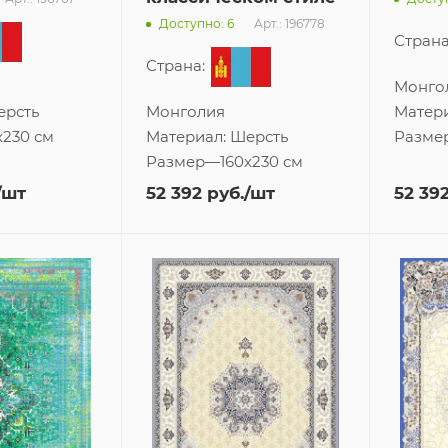
Арт.: 196778
Доступно: 6
Страна
Страна:
Монго
ерсть
Монголия
Матер
x230 см
Материал:
Шерсть
Разме
Размер
—
160x230 см
/шт
52 392
руб.
/шт
52 39