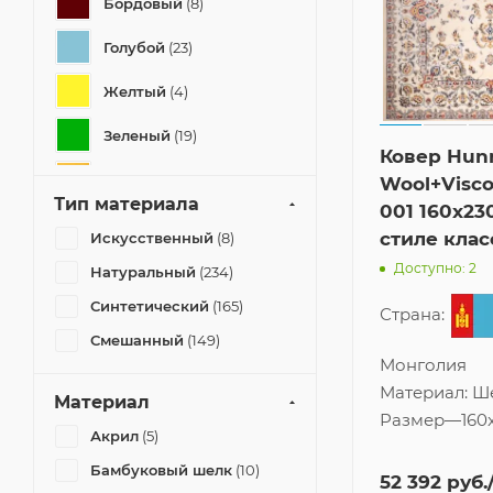
Бордовый
(8)
Голубой
(23)
Желтый
(4)
Зеленый
(19)
Ковер Hun
Золотой
(17)
Wool+Visco
Тип материала
001 160x23
Изумрудный
(7)
стиле клас
Искусственный
(8)
Коричневый
(46)
Доступно: 2
Натуральный
(234)
Синтетический
(165)
Красный
(21)
Страна:
Смешанный
(149)
Кремовый
(46)
Монголия
Материал:
Ш
Малиновый
(6)
Материал
Размер
—
160
Акрил
(5)
Мультиколор
(15)
Бамбуковый шелк
(10)
52 392
руб.
Мятный
(4)