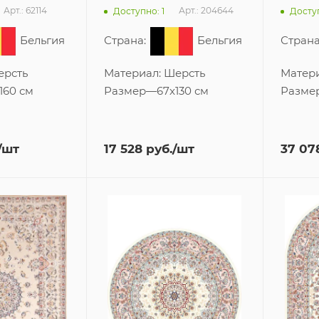
Арт.: 62114
Арт.: 204644
Доступно: 1
Доступ
Бельгия
Страна:
Бельгия
Страна
ерсть
Материал:
Шерсть
Матер
160 см
Размер
—
67x130 см
Разме
/шт
17 528
руб.
/шт
37 07