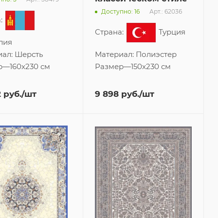
Арт.: 62036
Доступно: 16
:
Страна:
Турция
лия
иал:
Шерсть
Материал:
Полиэстер
р
—
160x230 см
Размер
—
150x230 см
2
руб.
/шт
9 898
руб.
/шт