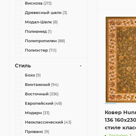
Вискоза
(215)
Оранжевый
(6)
Древесный шелк
(3)
Модал-Шелк
(8)
Розовый
(3)
Полиамид
(1)
Серый
(144)
Полипропилен
(88)
Синий
(40)
Полиэстер
(70)
Темный
(5)
Шерсть
(38)
Стиль
Терракотовый
(2)
Бохо
(9)
Фиолетовый
(7)
Винтажный
(94)
Восточный
(336)
Фисташковый
(1)
Европейский
(48)
Черный
(17)
Ковер Hun
Модерн
(33)
136 160x23
Неоклассический
(43)
стиле клас
Прованс
(9)
Доступно: 2