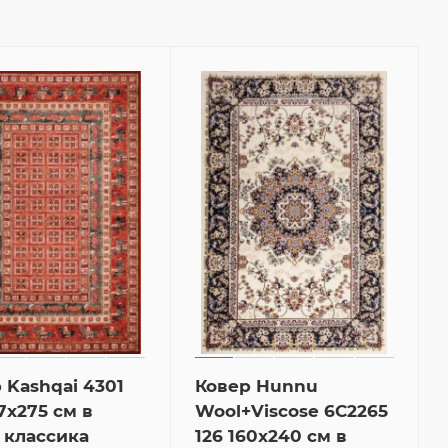
 Kashqai 4301
Ковер Hunnu
7x275 см в
Wool+Viscose 6C2265
 классика
126 160x240 см в