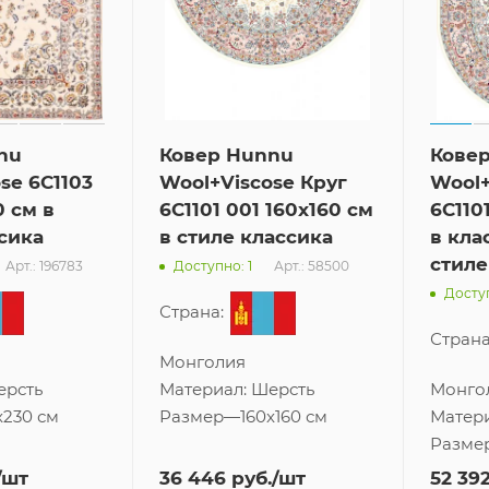
nu
Ковер Hunnu
Кове
se 6C1103
Wool+Viscose Круг
Wool+
0 см в
6C1101 001 160x160 см
6C110
сика
в стиле классика
в кла
стиле
Арт.: 196783
Арт.: 58500
Доступно: 1
Доступ
Страна:
Страна
Монголия
ерсть
Материал:
Шерсть
Монго
x230 см
Размер
—
160x160 см
Матер
Разме
/шт
36 446
руб.
/шт
52 39