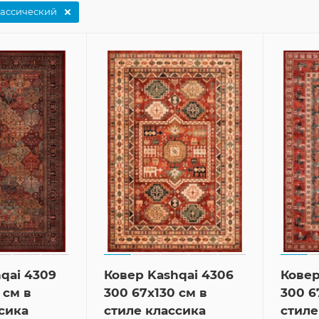
ассический
qai 4309
Ковер Kashqai 4306
Ковер
 см в
300 67x130 см в
300 6
сика
стиле классика
стиле