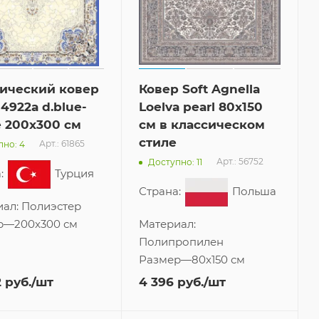
ический ковер
Ковер Soft Agnella
 4922a d.blue-
Loelva pearl 80x150
e 200x300 см
см в классическом
стиле
Арт.: 61865
пно: 4
Арт.: 56752
Доступно: 11
:
Турция
Страна:
Польша
иал:
Полиэстер
р
—
200x300 см
Материал:
Полипропилен
Размер
—
80x150 см
2
руб.
/шт
4 396
руб.
/шт