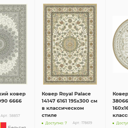
кий ковер
Ковер Royal Palace
Ковер
7090 6666
14147 6161 195x300 см
38066
в классическом
160x1
стиле
класс
Арт.: 58857
Арт.: 178619
Доступно: 7
Досту
Бельгия