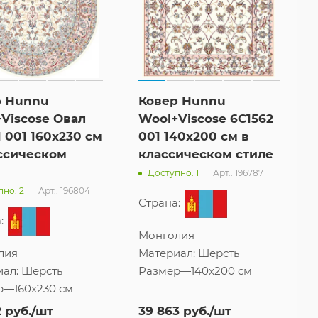
р Hunnu
Ковер Hunnu
Viscose Овал
Wool+Viscose 6C1562
1 001 160x230 см
001 140x200 см в
ссическом
классическом стиле
Арт.: 196787
Доступно: 1
Арт.: 196804
но: 2
Страна:
:
Монголия
лия
Материал:
Шерсть
иал:
Шерсть
Размер
—
140x200 см
р
—
160x230 см
2
руб.
/шт
39 863
руб.
/шт