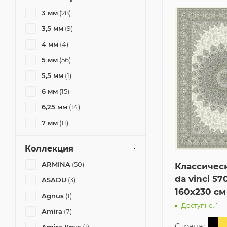
3 мм
(28)
3,5 мм
(9)
4 мм
(4)
5 мм
(56)
5,5 мм
(1)
6 мм
(15)
6,25 мм
(14)
7 мм
(11)
8 мм
(126)
Коллекция
8,5 мм
(21)
ARMINA
(50)
Классичес
9 мм
(35)
da vinci 5
ASADU
(3)
9,5 мм
(3)
160x230 см
Agnus
(1)
10 мм
(100)
Доступно: 1
Amira
(7)
11 мм
(11)
Страна: