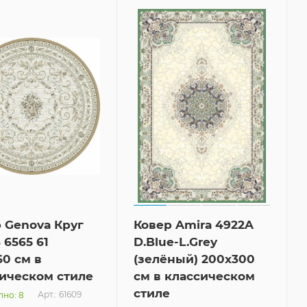
 Genova Круг
Ковер Amira 4922A
 6565 61
D.Blue-L.Grey
60 см в
(зелёный) 200x300
ическом стиле
см в классическом
стиле
Арт.: 61609
пно: 8