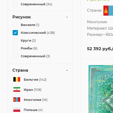
Современный
(34)
Страна:
Шале
(13)
Рисунок
Этник
(7)
Монголия
Вензеля
(1)
Материал:
Ш
Классический
(438)
Размер
—
160
Круги
(2)
52 392
руб.
Ромбы
(6)
Современный
(3)
Страна
Бельгия
(142)
Иран
(108)
Монголия
(16)
Польша
(4)