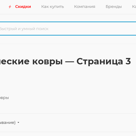
Скидки
Как купить
Компания
Бренды
К
еские ковры — Страница 3
овры
ывание)