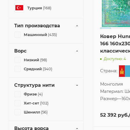
Турция
(168)
Тип производства
Машинный
(435)
Ковер Hun
166 160x23
классичес
Ворс
Доступно: 4
Низкий
(98)
Средний
(340)
Страна:
Монголия
Структура нити
Материал:
Ш
Фризе
(4)
Размер
—
160
Хит-сет
(102)
Шенилл
(56)
52 392
руб.
Высота ворса