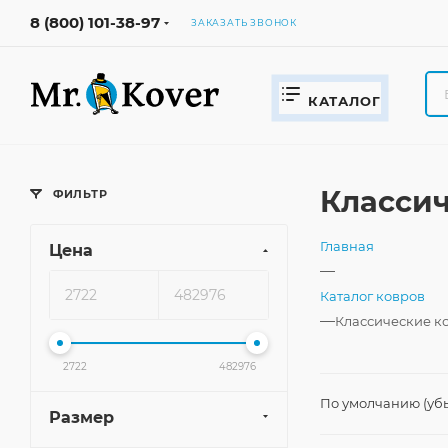
8 (800) 101-38-97
ЗАКАЗАТЬ ЗВОНОК
КАТАЛОГ
Классич
ФИЛЬТР
Главная
Цена
—
Каталог ковров
—
Классические к
2722
482976
По умолчанию (уб
Размер