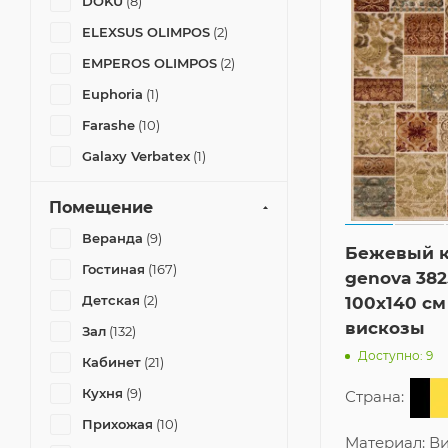
DOKU
(8)
ELEXSUS OLIMPOS
(2)
EMPEROS OLIMPOS
(2)
Euphoria
(1)
Farashe
(10)
Galaxy Verbatex
(1)
Genova
(49)
Помещение
Genova Gold
(2)
Веранда
(9)
Genova Круг
(8)
Бежевый 
Гостиная
(167)
genova 382
Genova Овал
(11)
Детская
(2)
100x140 см
Lite
(4)
вискозы
Зал
(132)
Loft
(1)
Доступно: 9
Кабинет
(21)
Matrix
(14)
Кухня
(9)
Страна:
Mayumi
(4)
Прихожая
(10)
Origami
(3)
Материал:
Ви