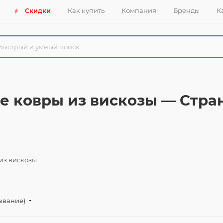
Скидки
Как купить
Компания
Бренды
К
 ковры из вискозы — Стра
из вискозы
ывание)