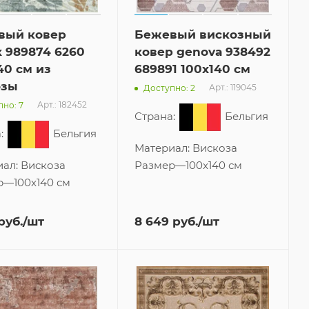
вый ковер
Бежевый вискозный
x 989874 6260
ковер genova 938492
40 см из
689891 100x140 см
озы
Арт.: 119045
Доступно: 2
Арт.: 182452
но: 7
Страна:
Бельгия
:
Бельгия
Материал:
Вискоза
иал:
Вискоза
Размер
—
100x140 см
р
—
100x140 см
руб.
/шт
8 649
руб.
/шт