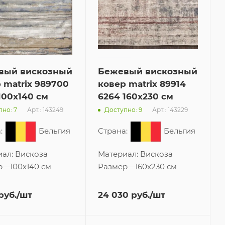
вый вискозный
Бежевый вискозный
 matrix 989700
ковер matrix 89914
100x140 см
6264 160x230 см
Арт.: 143249
Арт.: 143229
но: 7
Доступно: 9
:
Бельгия
Страна:
Бельгия
иал:
Вискоза
Материал:
Вискоза
р
—
100x140 см
Размер
—
160x230 см
руб.
/шт
24 030
руб.
/шт