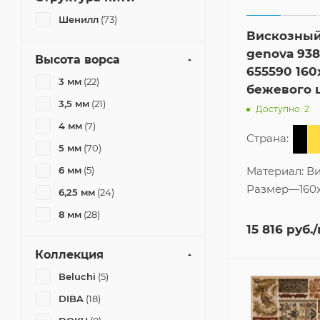
Шенилл
(73)
Вискозный
genova 93
Высота ворса
655590 160
3 мм
(22)
бежевого 
3,5 мм
(21)
Доступно: 2
4 мм
(7)
Страна:
5 мм
(70)
6 мм
(5)
Материал:
Ви
Размер
—
160
6,25 мм
(24)
8 мм
(28)
15 816
руб.
Коллекция
Beluchi
(5)
DIBA
(18)