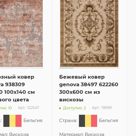
озный ковер
Бежевый ковер
a 938309
genova 38497 622260
0 100x140 см
300x600 см из
ого цвета
вискозы
Арт.: 122547
Арт.: 118991
но: 10
Доступно: 2
:
Бельгия
Страна:
Бельгия
иал:
Вискоза
Материал:
Вискоза