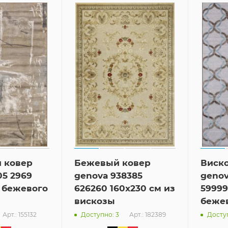
 ковер
Бежевый ковер
Виск
05 2969
genova 938385
genov
м бежевого
626260 160x230 см из
59999
вискозы
бежев
Арт.: 155132
Арт.: 182389
Доступно: 3
Доступ