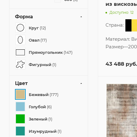
из вискоз
Доступно: 12
Форма
Страна:
Круг
(12)
Материал:
Ви
Овал
(17)
Размер
—
200
Прямоугольник
(147)
43 488
руб.
Фигурный
(1)
Цвет
Бежевый
(177)
Голубой
(6)
Зеленый
(1)
Изумрудный
(1)