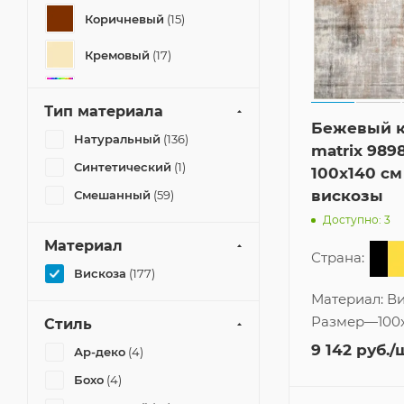
Коричневый
(15)
Кремовый
(17)
Мультиколор
(1)
Тип материала
Бежевый 
Серый
(31)
Натуральный
(136)
matrix 989
Синий
(5)
Синтетический
(1)
100x140 см
вискозы
Смешанный
(59)
Фиолетовый
(1)
Доступно: 3
Материал
Страна:
Вискоза
(177)
Материал:
Ви
Размер
—
100
Стиль
9 142
руб.
/
Ар-деко
(4)
Бохо
(4)