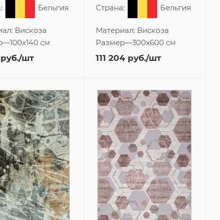
:
Бельгия
Страна:
Бельгия
иал:
Вискоза
Материал:
Вискоза
р
—
100x140 см
Размер
—
300x600 см
руб.
/шт
111 204
руб.
/шт