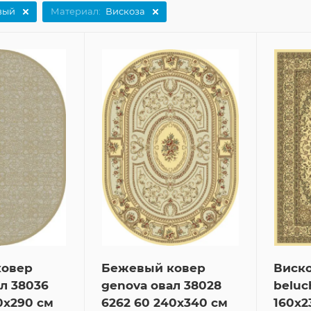
вый
Материал:
Вискоза
ковер
Бежевый ковер
Виск
л 38036
genova овал 38028
beluc
0x290 см
6262 60 240x340 см
160x2