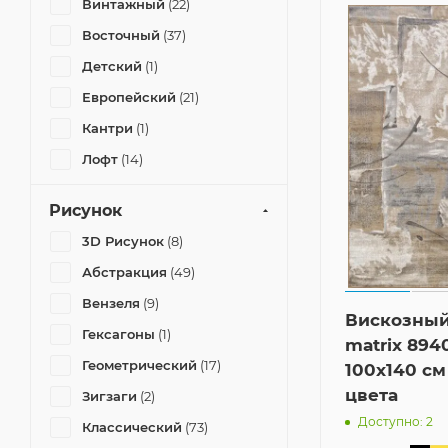
Винтажный
(22)
Восточный
(37)
Детский
(1)
Европейский
(21)
Кантри
(1)
Лофт
(14)
Минимализм
(2)
Рисунок
Модерн
(35)
3D Рисунок
(8)
Прованс
(11)
Абстракция
(49)
Пэчворк
(3)
Вензеля
(9)
Скандинавский
(4)
Вискозный
Гексагоны
(1)
matrix 894
Современный
(100)
Геометрический
(17)
100x140 с
Шале
(1)
цвета
Зигзаги
(2)
Этник
(3)
Доступно: 2
Классический
(73)