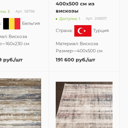
400x500 см из
вискозы
Арт.: 58766
но: 3
Арт.: 206937
Доступно: 1
:
Бельгия
Страна:
Турция
иал:
Вискоза
р
—
160x230 см
Материал:
Вискоза
Размер
—
400x500 см
9
руб.
/шт
191 600
руб.
/шт