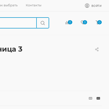
ак выбрать
Контакты
ВОЙТИ
0
0
0
ница 3