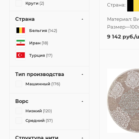
Круги
(2)
Страна:
Однотонный
(1)
Материал:
Ви
Страна
Ромбы
(1)
Размер
—
100
Бельгия
(142)
Современный
(32)
9 142
руб.
/
Цветы
(8)
Иран
(18)
Турция
(17)
Тип производства
Машинный
(176)
Ворс
Низкий
(120)
Средний
(57)
Структура нити