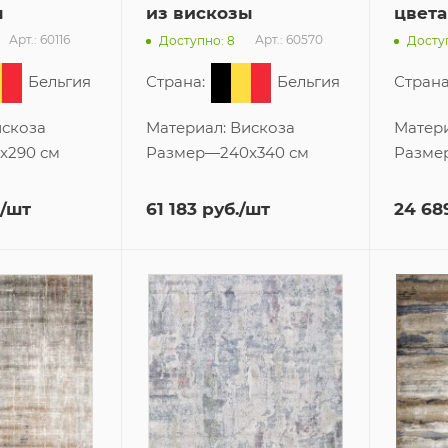
ы
из вискозы
цвета
Арт.: 60116
Арт.: 60570
Доступно: 8
Доступ
Бельгия
Страна:
Бельгия
Страна
скоза
Материал:
Вискоза
Матер
x290 см
Размер
—
240x340 см
Разме
/шт
61 183
руб.
/шт
24 68