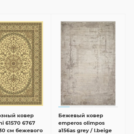
озный ковер
Бежевый ковер
hi 61570 6767
emperos olimpos
30 см бежевого
a156as grey / l.beige