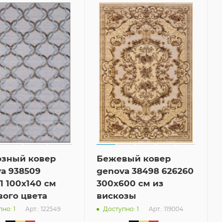
озный ковер
Бежевый ковер
a 938509
genova 38498 626260
1 100x140 см
300x600 см из
ого цвета
вискозы
Арт.: 122549
Арт.: 119004
но: 1
Доступно: 1