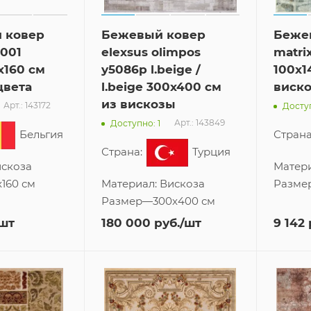
 ковер
Бежевый ковер
Беже
8001
elexsus olimpos
matri
x160 см
y5086p l.beige /
100x1
цвета
l.beige 300x400 см
виск
из вискозы
Арт.: 143172
Доступ
Арт.: 143849
Доступно: 1
Бельгия
Страна
Страна:
Турция
скоза
Матер
x160 см
Материал:
Вискоза
Разме
Размер
—
300x400 см
/шт
180 000
руб.
/шт
9 142