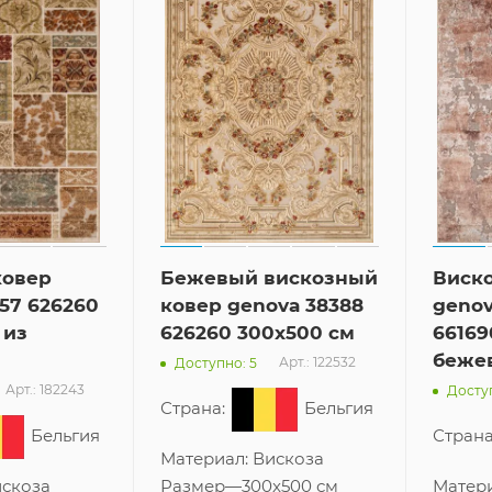
ковер
Бежевый вискозный
Виск
57 626260
ковер genova 38388
genov
 из
626260 300x500 см
66169
бежев
Арт.: 122532
Доступно: 5
Арт.: 182243
Доступ
Страна:
Бельгия
Бельгия
Страна
Материал:
Вискоза
скоза
Размер
—
300x500 см
Матер