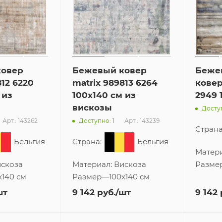
ковер
Бежевый ковер
Беже
812 6220
matrix 989813 6264
ковер
 из
100x140 см из
2949 
вискозы
Доступ
Арт.: 143262
Арт.: 143239
Доступно: 1
Страна
Бельгия
Страна:
Бельгия
Матер
скоза
Материал:
Вискоза
Разме
x140 см
Размер
—
100x140 см
шт
9 142
руб.
/шт
9 142