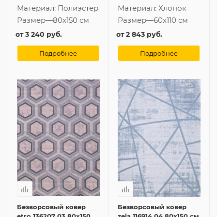
Материал:
Полиэстер
Материал:
Хлопок
Размер
—
80x150 см
Размер
—
60x110 см
от
3 240 руб.
от
2 843 руб.
Подробнее
Подробнее
Безворсовый ковер
Безворсовый ковер
etro 136207 03 80x150
zela 116914 04 80x150 см