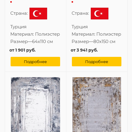
Страна:
Страна:
Турция
Турция
Материал:
Полиэстер
Материал:
Полиэстер
Размер
—
64x110 см
Размер
—
80x150 см
от
1 901 руб.
от
3 941 руб.
Подробнее
Подробнее