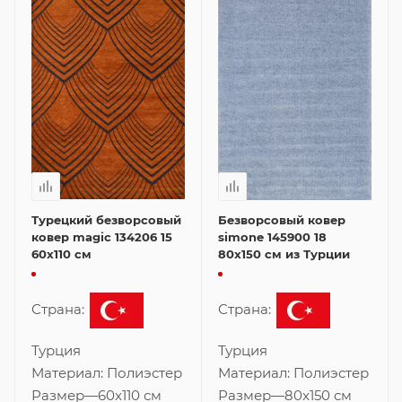
Турецкий безворсовый
Безворсовый ковер
ковер magic 134206 15
simone 145900 18
60x110 см
80x150 см из Турции
Страна:
Страна:
Турция
Турция
Материал:
Полиэстер
Материал:
Полиэстер
Размер
—
60x110 см
Размер
—
80x150 см